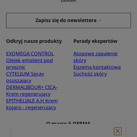
DERMA
Zapisz się do newslettera
Odkryj nasze produkty
Porady ekspertów
EXOMEGA CONTROL
Atopowe zapalenie
Olejek emolient pod
skóry
prysznic
Egzema kontaktowa
CYTELIUM Spray
Suchość skóry
osuszający
DERMALIBOUR+ CICA-
Krem regenerujący
EPITHELIALE A.H Krem
kojąco - regenerujący
O marce A-DERMA
Najczęściej zadawane pytania
Kontakt