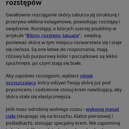
rozstępów
Gwałtowne rozciąganie skóry zaburza jej strukturę i
przerywa włókna kolagenowe, powodując rozstępy i
swędzenie. Rozstępy, o których szerzej pisaliśmy w
artykule “
Blizny, rozstępy, tatuaże
”, swędzą,
ponieważ skóra w tym miejscu rozwarstwia się i staje
się cieńsza. Są one łatwe do rozpoznania, mają
różowy lub purpurowy kolor i początkowo są lekko
spuchnięte, po czym stają się białe.
Aby zapobiec rozstępom, wybierz
olejek
oczyszczający
, który odżywi Twoją skórę już pod
prysznicem
,
i codziennie stosuj krem nawilżający, aby
skóra stała się elastyczniejsza.
Jeśli masz odrobinę wolnego czasu -
wykonaj masaż
ciała
(skupiając się na brzuchu, klatce piersiowej i
pośladkach), stosując specjalny krem. Nie zapominaj