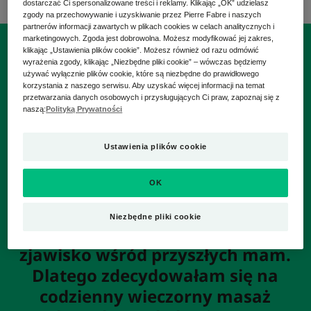
dostarczać Ci spersonalizowane treści i reklamy. Klikając „OK” udzielasz
zgody na przechowywanie i uzyskiwanie przez Pierre Fabre i naszych
partnerów informacji zawartych w plikach cookies w celach analitycznych i
marketingowych. Zgoda jest dobrowolna. Możesz modyfikować jej zakres,
klikając „Ustawienia plików cookie”. Możesz również od razu odmówić
wyrażenia zgody, klikając „Niezbędne pliki cookie” – wówczas będziemy
używać wyłącznie plików cookie, które są niezbędne do prawidłowego
korzystania z naszego serwisu. Aby uzyskać więcej informacji na temat
przetwarzania danych osobowych i przysługujących Ci praw, zapoznaj się z
“Podczas pierwszej ciąży
naszą:
Polityką Prywatności
mnóstwo czasu spędzałam na
drapaniu się po brzuchu - czułam
Ustawienia plików cookie
lekkie swędzenia - nie było ono
OK
zbyt dokuczliwe, ale pojawiało się
regularnie. Położna zapewniła
Niezbędne pliki cookie
mnie jednak, że to popularne
zjawisko wśród przyszłych mam.
Dlatego zdecydowałam się na
codzienny wieczorny masaż