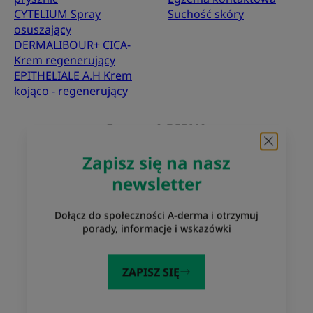
CYTELIUM Spray
Suchość skóry
osuszający
DERMALIBOUR+ CICA-
Krem regenerujący
EPITHELIALE A.H Krem
kojąco - regenerujący
O marce A-DERMA
Najczęściej zadawane pytania
Kontakt
Zapisz się na nasz
newsletter
Dołącz do społeczności A-derma i otrzymuj
porady, informacje i wskazówki
Witryny internetowe Grupy Pierre Fabre
Eczema Foundation
Laboratoria Pierre Fabre
ZAPISZ SIĘ
Dermaweb