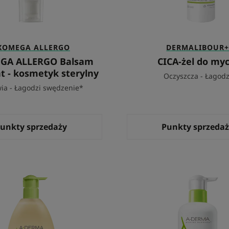
XOMEGA ALLERGO
DERMALIBOUR
GA ALLERGO Balsam
CICA-żel do myc
t - kosmetyk sterylny
Oczyszcza - Łagodz
ia - Łagodzi swędzenie*
unkty sprzedaży
Punkty sprzeda
Żel
Odżywc
pod
krem
prysznic
przeciw
ultra
wysusz
bogaty
skóry