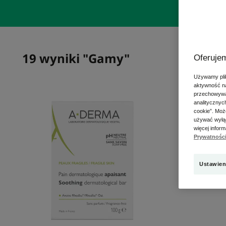
19 wyniki "Gamy"
Oferujem
Używamy plik
aktywność na
Łagodząca
przechowywan
analitycznyc
kostka
cookie”. Moż
dermatologiczna
używać wyłąc
więcej infor
Prywatnośc
Ustawien