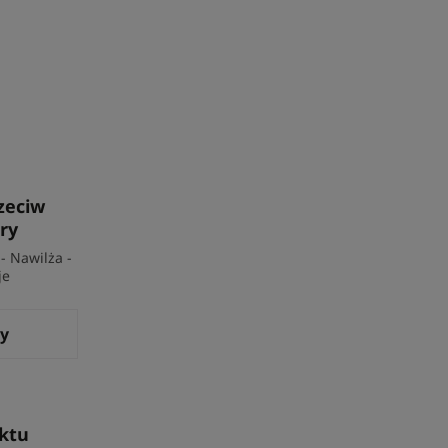
zeciw
ry
- Nawilża -
je
ży
ktu