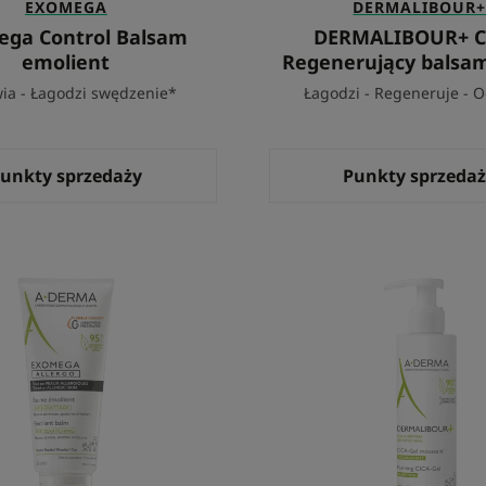
EXOMEGA
DERMALIBOUR
ga Control Balsam
DERMALIBOUR+ C
emolient
Regenerujący balsam
ia - Łagodzi swędzenie*
Łagodzi - Regeneruje - 
unkty sprzedaży
Punkty sprzeda
EXOMEGA
CICA-
ALLERGO
żel
Balsam
do
emolient
mycia
-
kosmetyk
sterylny