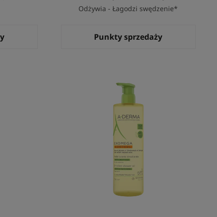
Odżywia - Łagodzi swędzenie*
ży
Punkty sprzedaży
LIBOUR+
Olejek
emolient
ujący
pod
prysznic
przeciw
drapaniu