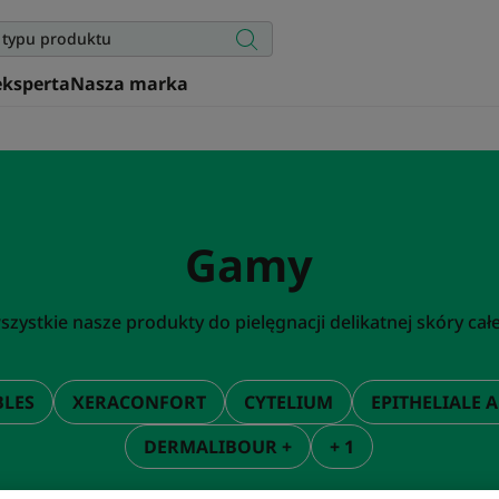
eksperta
Nasza marka
Gamy
szystkie nasze produkty do pielęgnacji delikatnej skóry całe
BLES
XERACONFORT
CYTELIUM
EPITHELIALE A
DERMALIBOUR +
+ 1