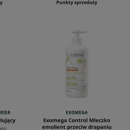
ży
Punkty sprzedaży
ący
Exomega
Control
y
Mleczko
emolient
przeciw
drapaniu
RIER
EXOMEGA
lujący
Exomega Control Mleczko
emolient przeciw drapaniu
odzi