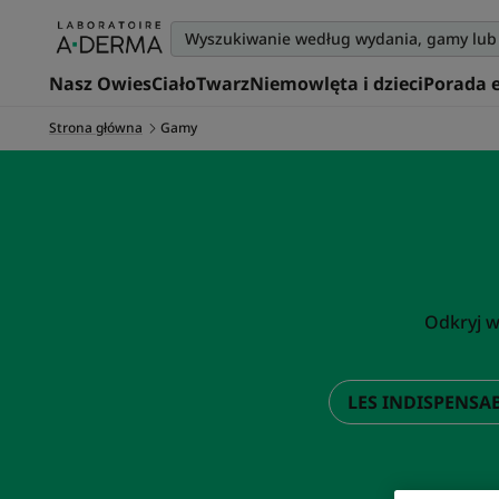
Nasz Owies
Ciało
Twarz
Niemowlęta i dzieci
Porada 
Strona główna
Gamy
Odkryj w
LES INDISPENSA