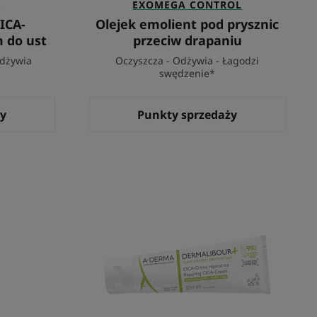
+
EXOMEGA CONTROL
ICA-
Olejek emolient pod prysznic
 do ust
przeciw drapaniu
Odżywia
Oczyszcza - Odżywia - Łagodzi
swędzenie*
ży
Punkty sprzedaży
CICA
-
Krem
regenerujący