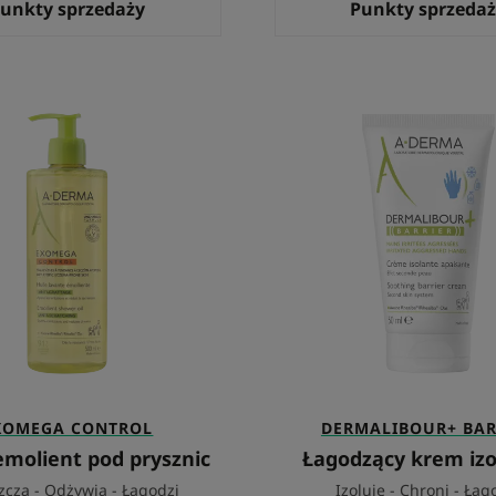
unkty sprzedaży
Punkty sprzeda
Olejek
Łagodz
emolient
krem
pod
izolując
prysznic
XOMEGA CONTROL
DERMALIBOUR+ BAR
emolient pod prysznic
Łagodzący krem izo
zcza - Odżywia - Łagodzi
Izoluje - Chroni - Łag