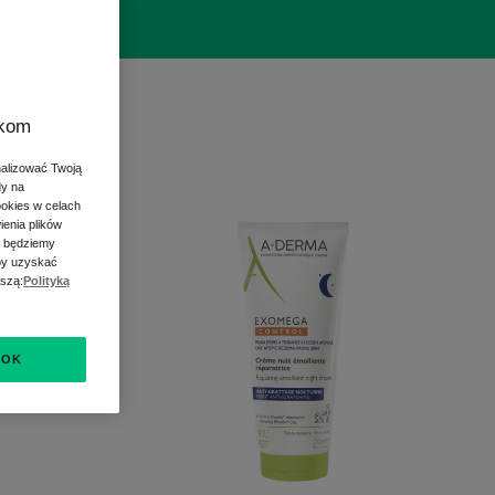
zkom
nalizować Twoją
dy na
A-
ookies w celach
ienia plików
DERMA
s będziemy
EXOMEGA
Aby uzyskać
u
CONTROL
aszą:
Polityką
REGENERUJĄCY
KREM
EMOLIENT
OK
NA
NOC