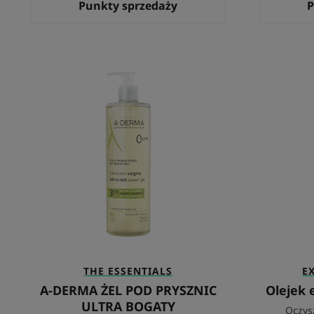
Punkty sprzedaży
P
A-
DERMA
ŻEL
POD
PRYSZNIC
ULTRA
BOGATY
THE ESSENTIALS
E
A-DERMA ŻEL POD PRYSZNIC
Olejek 
ULTRA BOGATY
Oczys