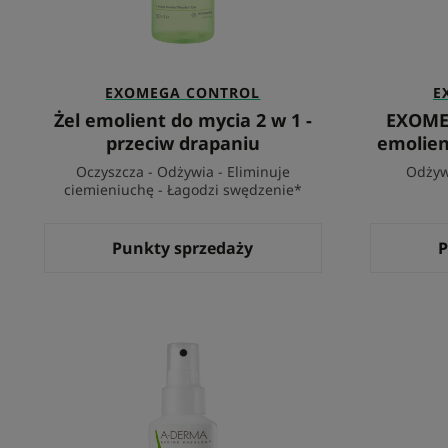
EXOMEGA CONTROL
E
Żel emolient do mycia 2 w 1 -
EXOME
przeciw drapaniu
emolien
Oczyszcza - Odżywia - Eliminuje
Odżyw
ciemieniuchę - Łagodzi swędzenie*
Punkty sprzedaży
P
Spray
osuszający,
łagodzący