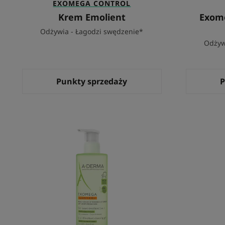
EXOMEGA CONTROL
Krem Emolient
Exome
Odżywia - Łagodzi swędzenie*
Odżyw
Punkty sprzedaży
P
Żel
emolient
do
mycia
2
w
1
-
przeciw
drapaniu