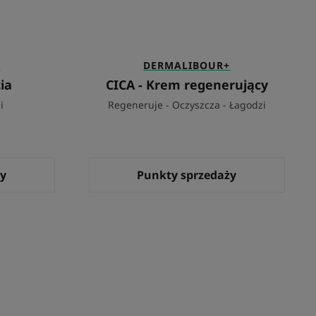
+
DERMALIBOUR+
ia
CICA - Krem regenerujący
i
Regeneruje - Oczyszcza - Łagodzi
ży
Punkty sprzedaży
zy
aniu