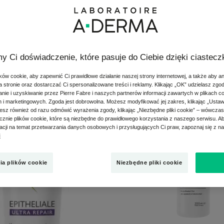
y Ci doświadczenie, które pasuje do Ciebie dzięki ciastec
ów cookie, aby zapewnić Ci prawidłowe działanie naszej strony internetowej, a także aby a
 stronie oraz dostarczać Ci spersonalizowane treści i reklamy. Klikając „OK” udzielasz zgo
Krem
Kąpiel
ie i uzyskiwanie przez Pierre Fabre i naszych partnerów informacji zawartych w plikach c
h i marketingowych. Zgoda jest dobrowolna. Możesz modyfikować jej zakres, klikając „Ustaw
regenerujący
kojąca
esz również od razu odmówić wyrażenia zgody, klikając „Niezbędne pliki cookie” – wówcza
przeciw
przeciw
znie plików cookie, które są niezbędne do prawidłowego korzystania z naszego serwisu. 
śladom
drapani
macji na temat przetwarzania danych osobowych i przysługujących Ci praw, zapoznaj się z n
i
ia plików cookie
Niezbędne pliki cookie