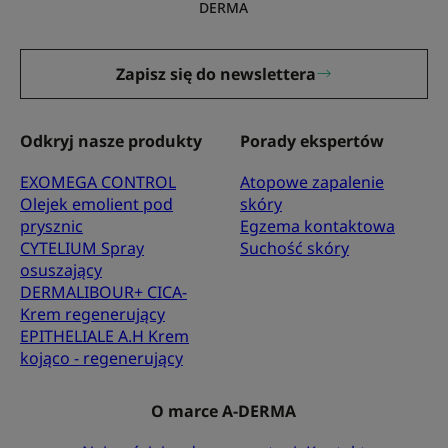
DERMA
Zapisz się do newslettera
Odkryj nasze produkty
Porady ekspertów
EXOMEGA CONTROL
Atopowe zapalenie
Olejek emolient pod
skóry
prysznic
Egzema kontaktowa
CYTELIUM Spray
Suchość skóry
osuszający
DERMALIBOUR+ CICA-
Krem regenerujący
EPITHELIALE A.H Krem
kojąco - regenerujący
O marce A-DERMA
Zapisz się na nasz