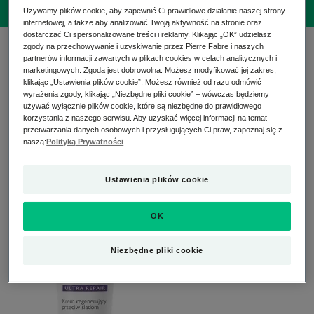
Używamy plików cookie, aby zapewnić Ci prawidłowe działanie naszej strony
internetowej, a także aby analizować Twoją aktywność na stronie oraz
dostarczać Ci spersonalizowane treści i reklamy. Klikając „OK” udzielasz
1 wynik "EPITHELIALE A.H."
zgody na przechowywanie i uzyskiwanie przez Pierre Fabre i naszych
partnerów informacji zawartych w plikach cookies w celach analitycznych i
marketingowych. Zgoda jest dobrowolna. Możesz modyfikować jej zakres,
Gama dla skóry delikatnej, składająca się z kremu,
klikając „Ustawienia plików cookie”. Możesz również od razu odmówić
wyrażenia zgody, klikając „Niezbędne pliki cookie” – wówczas będziemy
który wspomaga regenerację, redukuje ślady i
używać wyłącznie plików cookie, które są niezbędne do prawidłowego
łagodzi (dostępny również w wersji z ochroną
korzystania z naszego serwisu. Aby uzyskać więcej informacji na temat
przeciwsłoneczną), oraz żelu-olejku przeznaczonego
przetwarzania danych osobowych i przysługujących Ci praw, zapoznaj się z
naszą:
Polityką Prywatności
do masażu blizn i rozstępów.
Krem
Ustawienia plików cookie
regenerujący
przeciw
śladom
OK
Niezbędne pliki cookie