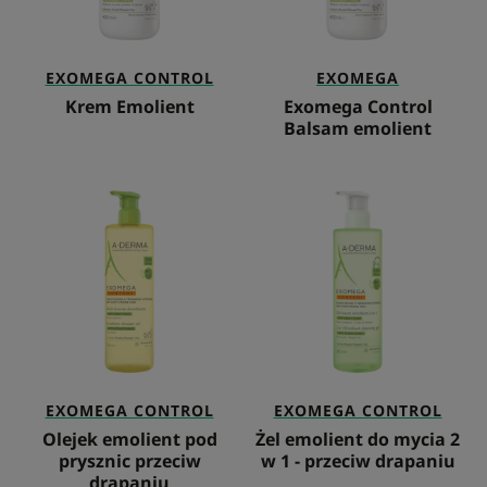
EXOMEGA CONTROL
EXOMEGA
Krem Emolient
Exomega Control
Balsam emolient
Olejek
Żel
emolient
emolient
pod
do
prysznic
mycia
przeciw
2
drapaniu
w
1
-
przeciw
drapaniu
EXOMEGA CONTROL
EXOMEGA CONTROL
Olejek emolient pod
Żel emolient do mycia 2
prysznic przeciw
w 1 - przeciw drapaniu
drapaniu