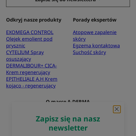
Odkryj nasze produkty
Porady ekspertów
EXOMEGA CONTROL
Atopowe zapalenie
Olejek emolient pod
skóry
prysznic
Egzema kontaktowa
CYTELIUM Spray
Suchość skóry
osuszający
DERMALIBOUR+ CICA-
Krem regenerujący
EPITHELIALE A.H Krem
kojąco - regenerujący
O marce A-DERMA
Najczęściej zadawane pytania
Kontakt
Zapisz się na nasz
newsletter