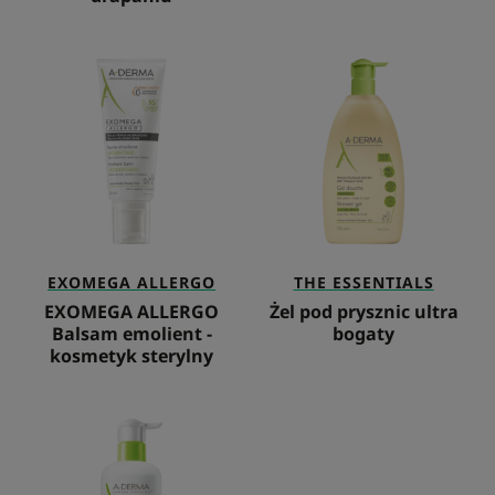
EXOMEGA
Żel
ALLERGO
pod
Balsam
prysznic
emolient
ultra
-
bogaty
kosmetyk
sterylny
EXOMEGA ALLERGO
THE ESSENTIALS
EXOMEGA ALLERGO
Żel pod prysznic ultra
Balsam emolient -
bogaty
kosmetyk sterylny
Odżywczy
krem
przeciw
wysuszaniu