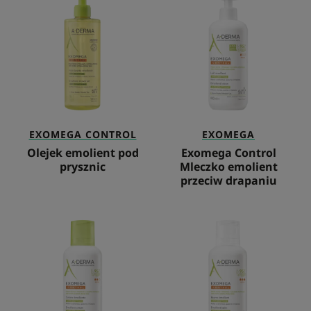
emolient
Control
pod
Mleczko
prysznic
emolient
przeciw
drapaniu
EXOMEGA CONTROL
EXOMEGA
Olejek emolient pod
Exomega Control
prysznic
Mleczko emolient
przeciw drapaniu
Krem
Exomega
Emolient
Control
Balsam
emolient