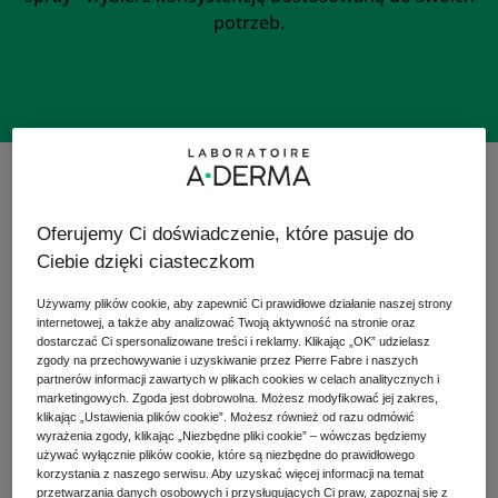
potrzeb.
13 wyniki "Pielęgnacja skóry suchej i
bardzo suchej"
Oferujemy Ci doświadczenie, które pasuje do
Łagodząca
Kąpiel
Ciebie dzięki ciasteczkom
kostka
kojąca
dermatologiczna
przeciw
Używamy plików cookie, aby zapewnić Ci prawidłowe działanie naszej strony
internetowej, a także aby analizować Twoją aktywność na stronie oraz
drapaniu
dostarczać Ci spersonalizowane treści i reklamy. Klikając „OK” udzielasz
zgody na przechowywanie i uzyskiwanie przez Pierre Fabre i naszych
partnerów informacji zawartych w plikach cookies w celach analitycznych i
marketingowych. Zgoda jest dobrowolna. Możesz modyfikować jej zakres,
klikając „Ustawienia plików cookie”. Możesz również od razu odmówić
wyrażenia zgody, klikając „Niezbędne pliki cookie” – wówczas będziemy
używać wyłącznie plików cookie, które są niezbędne do prawidłowego
korzystania z naszego serwisu. Aby uzyskać więcej informacji na temat
THE ESSENTIALS
EXOMEGA CONTROL
przetwarzania danych osobowych i przysługujących Ci praw, zapoznaj się z