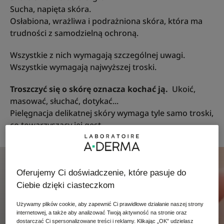
Sucha, napięta skóra.
Osłabiona, wrażliwa i podrażniona skóra, która ma
trudności z samodzielną ochroną.
Wszystkie z nich wymagają szczególnej uwagi.
Wszystkie wymagają najwyższej troski.
Troszczyć się o skórę oznacza kochać ją.
Ukoić,
masować, słuchać, dotykać...
Pielęgnacja delikatnej skóry wymaga tyle samo troski,
co towarzyszący jej gest.
Oferujemy Ci doświadczenie, które pasuje do
Ciebie dzięki ciasteczkom
Używamy plików cookie, aby zapewnić Ci prawidłowe działanie naszej strony
internetowej, a także aby analizować Twoją aktywność na stronie oraz
dostarczać Ci spersonalizowane treści i reklamy. Klikając „OK” udzielasz