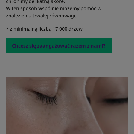
chronimy delikatną skórę.
W ten sposób wspólnie możemy pomóc w
znalezieniu trwałej równowagi.
* z minimalną liczbą 17 000 drzew
Chcesz się zaangażować razem z nami?