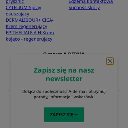
prysznic
Egzema kontaktowa
CYTELIUM Spray
Suchość skóry
osuszający
DERMALIBOUR+ CICA-
Krem regenerujący
EPITHELIALE A.H Krem
kojąco - regenerujący
O marce A-DERMA
Najczęściej zadawane pytania
Kontakt
Zapisz się na nasz
newsletter
Dołącz do społeczności A-derma i otrzymuj
porady, informacje i wskazówki
Witryny internetowe Grupy Pierre Fabre
Eczema Foundation
Laboratoria Pierre Fabre
ZAPISZ SIĘ
Dermaweb