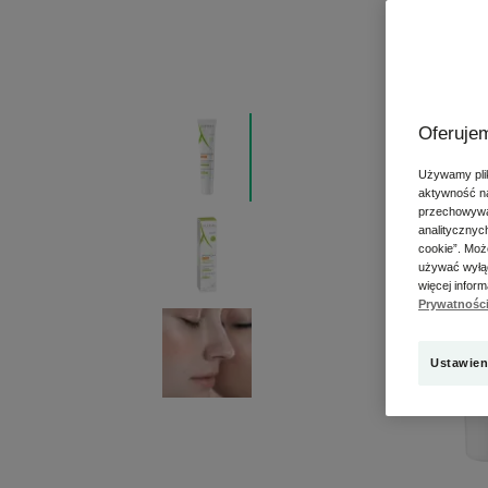
Oferujem
Używamy plik
aktywność na
przechowywan
analitycznyc
cookie”. Moż
używać wyłąc
więcej infor
Prywatnośc
Ustawien