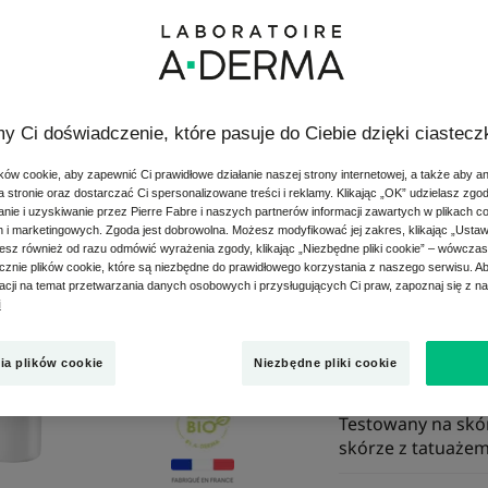
EPITHELIALE 
Krem k
regene
y Ci doświadczenie, które pasuje do Ciebie dzięki ciastec
ów cookie, aby zapewnić Ci prawidłowe działanie naszej strony internetowej, a także aby a
Regeneruje - Ł
 stronie oraz dostarczać Ci spersonalizowane treści i reklamy. Klikając „OK” udzielasz zgo
śladów na skór
ie i uzyskiwanie przez Pierre Fabre i naszych partnerów informacji zawartych w plikach c
h i marketingowych. Zgoda jest dobrowolna. Możesz modyfikować jej zakres, klikając „Ustaw
esz również od razu odmówić wyrażenia zgody, klikając „Niezbędne pliki cookie” – wówcza
znie plików cookie, które są niezbędne do prawidłowego korzystania z naszego serwisu. 
Kojąco-regenerują
macji na temat przetwarzania danych osobowych i przysługujących Ci praw, zapoznaj się z n
regenerację skóry
i
widoczność śladów
skórze.
ia plików cookie
Niezbędne pliki cookie
Testowany na skór
skórze z tatuaże