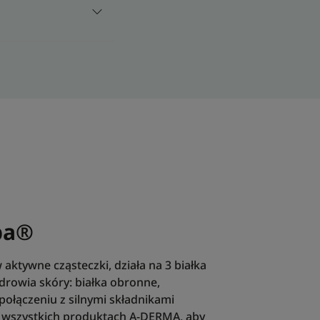
słych osób po zabiegu laserem ERBIUM YAG. Jedna
cje dziennie do D21
ba®
aktywne cząsteczki, działa na 3 białka
zdrowia skóry: białka obronne,
 połączeniu z silnymi składnikami
 wszystkich produktach A-DERMA, aby