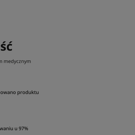
ść
rem medycznym
tosowano produktu
owaniu u 97%