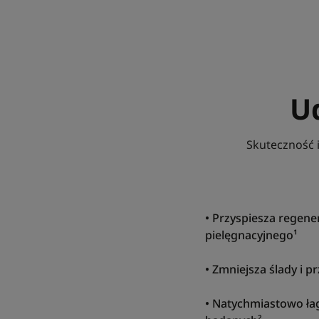
U
Skuteczność 
• Przyspiesza regen
pielęgnacyjnego¹
• Zmniejsza ślady i p
• Natychmiastowo ła