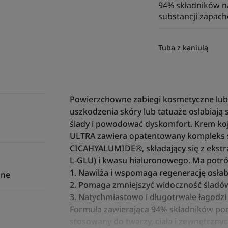
94% składników n
substancji zapac
Tuba z kaniulą
Powierzchowne zabiegi kosmetyczne lu
uszkodzenia skóry lub tatuaże osłabiają
ślady i powodować dyskomfort. Krem koj
ULTRA zawiera opatentowany kompleks 
CICAHYALUMIDE®, składający się z ekstr
L-GLU) i kwasu hialuronowego. Ma potrój
1. Nawilża i wspomaga regenerację osłab
mne
2. Pomaga zmniejszyć widoczność śladów
3. Natychmiastowo i długotrwale łagodzi
Formuła zawierająca 94% składników po
stosowany do twarzy, ciała i zewnętrznych