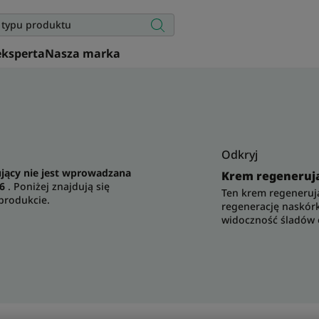
eksperta
Nasza marka
Odkryj
ujący nie jest wprowadzana
Krem regenerują
26
. Poniżej znajdują się
Ten krem regeneruj
produkcie.
regenerację naskórk
widoczność śladów o