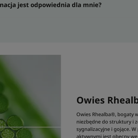
gnacja jest odpowiednia dla mnie?
Zalety konsystencji
Łatwa w aplikacji konsystencja.
Optymalne nawilżenie.
Szybko się wchłania.
Zapach zawartości
Nie zawiera substancji zapachowych
* Wspomaga regenerację naskórka.
¹ Badanie skuteczności i tolerancji na grupie 21 doro
aplikacja dziennie od D1 do D5, następnie dwie aplika
*** Postępowanie patentowe w toku
** Powierzchowne zabiegi dermatologiczne
Owies Rheal
* Wspomaga regenerację naskórka
Owies Rhealba®, bogaty w 
niezbędne do struktury i 
sygnalizacyjne i gojące. W
aktywnymi jest obecny we