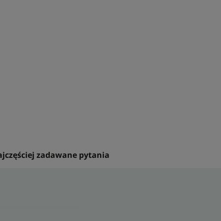
dników pochodzenia zwierzęcego.
ąco - regenerujący jest w 94%
estowany na skórze po peelingu, po
okrytej nowym naskórkiem. Ma potrójne
 i łagodzące.
jczęściej zadawane pytania
 na powierzchni skóry.
jawiające się w wyniku zabiegów
kodzeń skóry.