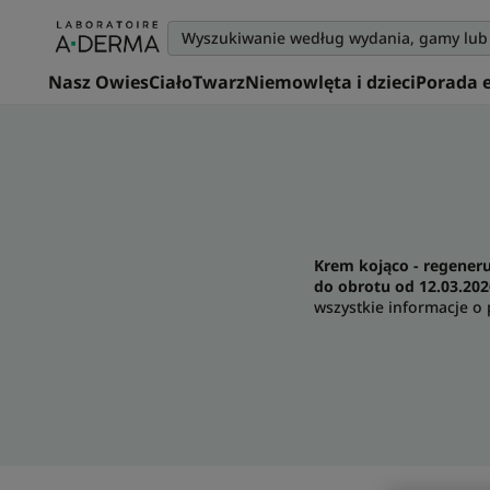
Nasz Owies
Ciało
Twarz
Niemowlęta i dzieci
Porada 
Krem kojąco - regener
do obrotu od 12.03.20
wszystkie informacje o 