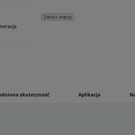
niemowląt.
Informacja dla wegan: nie zawiera skła
Zobacz więcej
neracja
Zaleta
Formuła EPITHELIALE A.H ULTRA krem koj
naturalnego pochodzenia. Produkt był t
laserze** oraz na skórze z tatuażem, p
działanie: regenerujące*, przeciw śladom
Korzyści
• PRZYSPIESZA regenerację naskórka.
dniona skuteczność
Aplikacja
Na
• POMAGA zmniejszyć widoczność śladów
• ŁAGODZI uczucie dyskomfortu skóry po
estetycznych i/lub powierzchownych usz
Konsystencja