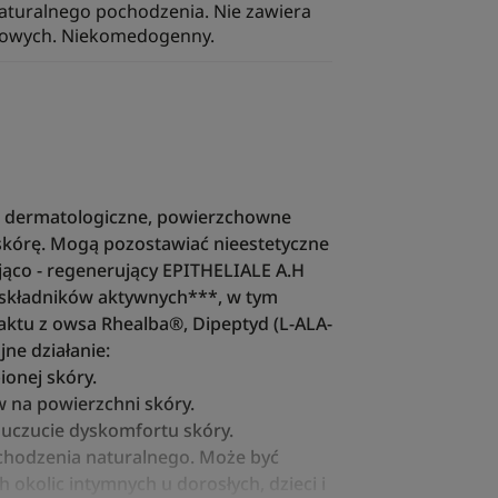
aturalnego pochodzenia. Nie zawiera
howych. Niekomedogenny.
b dermatologiczne, powierzchowne
 skórę. Mogą pozostawiać nieestetyczne
ąco - regenerujący EPITHELIALE A.H
składników aktywnych***, w tym
aktu z owsa Rhealba®, Dipeptyd (L-ALA-
ne działanie:
ionej skóry.
 na powierzchni skóry.
 uczucie dyskomfortu skóry.
chodzenia naturalnego. Może być
 okolic intymnych u dorosłych, dzieci i