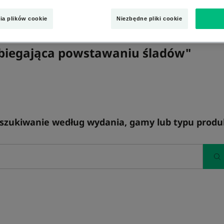
ia plików cookie
Niezbędne pliki cookie
obiegająca powstawaniu śladów"
szukiwanie według wydania, gamy lub typu produ