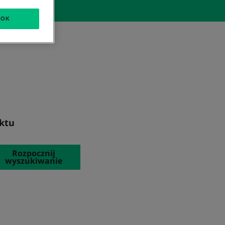
OK
ktu
Rozpocznij
wyszukiwanie