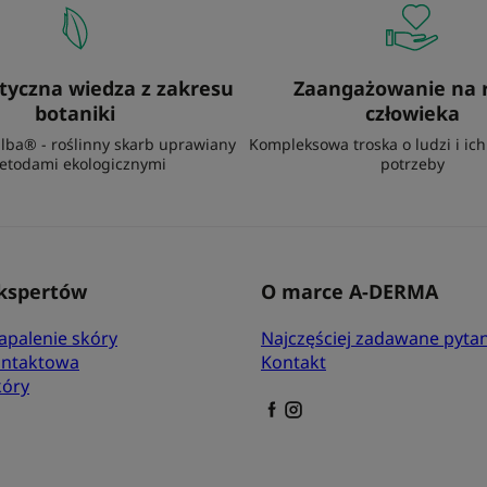
styczna wiedza z zakresu
Zaangażowanie na 
botaniki
człowieka
lba® - roślinny skarb uprawiany
Kompleksowa troska o ludzi i ic
etodami ekologicznymi
potrzeby
kspertów
O marce A-DERMA
apalenie skóry
Najczęściej zadawane pytan
ontaktowa
Kontakt
kóry