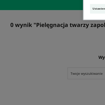
Ustawien
0 wynik "Pielęgnacja twarzy zap
Wy