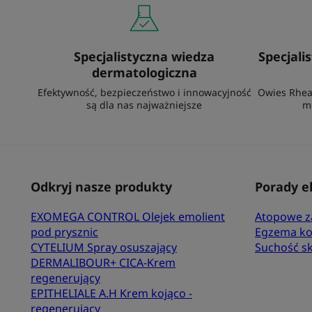
Specjalistyczna wiedza
Specjali
dermatologiczna
Efektywność, bezpieczeństwo i innowacyjność
Owies Rhea
są dla nas najważniejsze
m
Odkryj nasze produkty
Porady e
EXOMEGA CONTROL Olejek emolient
Atopowe z
pod prysznic
Egzema k
CYTELIUM Spray osuszający
Suchość s
DERMALIBOUR+ CICA-Krem
regenerujący
EPITHELIALE A.H Krem kojąco -
regenerujący