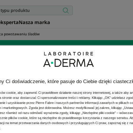
eksperta
Nasza marka
ąca powstawaniu śladów
gnacja twarzy zapobie
powstawaniu śladów
y Ci doświadczenie, które pasuje do Ciebie dzięki ciastec
ów cookie, aby zapewnić Ci prawidłowe działanie naszej strony internetowej, a także aby a
 stronie oraz dostarczać Ci spersonalizowane treści i reklamy. Klikając „OK” udzielasz zgo
ć* skórę i zmniejszyć ślady na twarzy (w tym powierzchowne
ie i uzyskiwanie przez Pierre Fabre i naszych partnerów informacji zawartych w plikach c
enerującej* A-DERMA z owsem dermatologicznym Rhealba® 
h i marketingowych. Zgoda jest dobrowolna. Możesz modyfikować jej zakres, klikając „Ustaw
ekologicznych.
esz również od razu odmówić wyrażenia zgody, klikając „Niezbędne pliki cookie” – wówcza
znie plików cookie, które są niezbędne do prawidłowego korzystania z naszego serwisu. 
macji na temat przetwarzania danych osobowych i przysługujących Ci praw, zapoznaj się z n
i