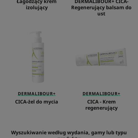
Łagodzący krem
DERMALIBOUR+ CICA-
izolujący
Regenerujący balsam do
ust
CICA-
CICA
żel
-
do
Krem
mycia
regenerujący
DERMALIBOUR+
DERMALIBOUR+
CICA-żel do mycia
CICA - Krem
regenerujący
Wyszukiwanie według wydania, gamy lub typu