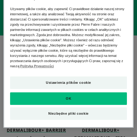
Rhealba® pochodzącym z upraw ekologicznych.
Używamy plików cookie, aby zapewnić Ci prawidłowe działanie naszej strony
internetowej, a także aby analizować Twoją aktywność na stronie oraz
dostarczać Ci spersonalizowane treści i reklamy. Klikając „OK” udzielasz
zgody na przechowywanie i uzyskiwanie przez Pierre Fabre i naszych
partnerów informacji zawartych w plikach cookies w celach analitycznych i
marketingowych. Zgoda jest dobrowolna. Możesz modyfikować jej zakres,
klikając „Ustawienia plików cookie”. Możesz również od razu odmówić
4 wyniki "Pielęgnacja twarzy
wyrażenia zgody, klikając „Niezbędne pliki cookie” – wówczas będziemy
używać wyłącznie plików cookie, które są niezbędne do prawidłowego
zapobiegająca podrażnieniom"
korzystania z naszego serwisu. Aby uzyskać więcej informacji na temat
przetwarzania danych osobowych i przysługujących Ci praw, zapoznaj się z
Łagodzący
DERMALIBOUR
naszą:
Polityką Prywatności
krem
CICA-
izolujący
Regenerujący
Ustawienia plików cookie
balsam
do
OK
ust
Niezbędne pliki cookie
DERMALIBOUR+ BARRIER
DERMALIBOUR+