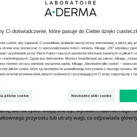
kcyjnej nazwie i sposobie, w jaki pojawiają się, gdy najmniej 
żemy powiedzieć, że darzymy je sympatią. Tymczasem rozst
y Ci doświadczenie, które pasuje do Ciebie dzięki ciastec
ym sposobem na to, aby nauczyć się z nimi żyć, jest lepsze
ów cookie, aby zapewnić Ci prawidłowe działanie naszej strony internetowej, a także aby a
 stronie oraz dostarczać Ci spersonalizowane treści i reklamy. Klikając „OK” udzielasz zgo
ie i uzyskiwanie przez Pierre Fabre i naszych partnerów informacji zawartych w plikach c
h i marketingowych. Zgoda jest dobrowolna. Możesz modyfikować jej zakres, klikając „Ustaw
esz również od razu odmówić wyrażenia zgody, klikając „Niezbędne pliki cookie” – wówcza
i kiedy się pojawiają?
znie plików cookie, które są niezbędne do prawidłowego korzystania z naszego serwisu. 
macji na temat przetwarzania danych osobowych i przysługujących Ci praw, zapoznaj się z n
i
oczątkowo o barwie purpurowo-czerwonej, które następnie st
ym samym kolorze co skóra.
ia plików cookie
Niezbędne pliki cookie
ak świadkowie naszego ewoluującego życia. Są one ściśle z
ną, ale nie tylko. Mogą one być wynikiem nadmiernego roz
ałtownego przyrostu lub utraty wagi, co odpowiada główn