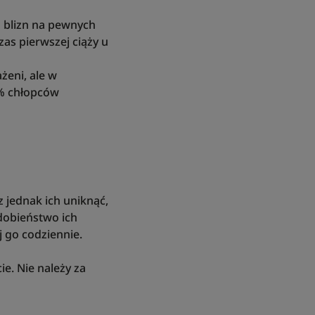
h blizn na pewnych
zas pierwszej ciąży u
żeni, ale w
0% chłopców
 jednak ich uniknąć,
dobieństwo ich
j go codziennie.
ie. Nie należy za