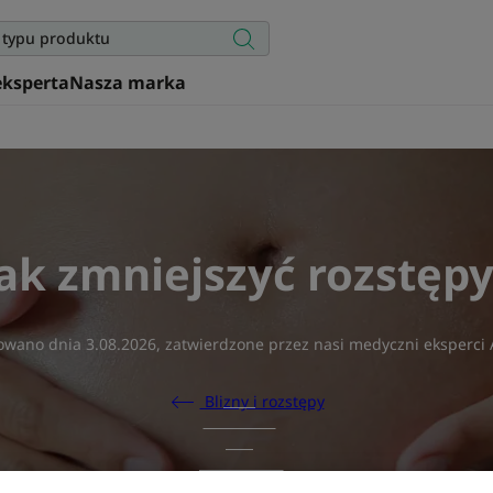
eksperta
Nasza marka
ak zmniejszyć rozstęp
zowano dnia
3.08.2026
, zatwierdzone przez
nasi medyczni eksperc
Blizny i rozstępy