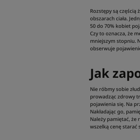
Rozstępy są częścią 
obszarach ciała. Jed
50 do 70% kobiet poja
Czy to oznacza, że m
mniejszym stopniu. N
obserwuje pojawienie
Jak zap
Nie róbmy sobie złud
prowadząc zdrowy try
pojawienia się. Na pr
Nakładając go, pamię
Należy pamiętać, że r
wszelką cenę starać s