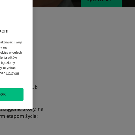
się tego
ępy są raczej
zkom
 ich poznanie.
nalizować Twoją
dy na
ookies w celach
ienia plików
s będziemy
Aby uzyskać
aszą:
Polityką
ają się białe lub
OK
wiązane z
ciągania skóry, na
ym etapom życia: