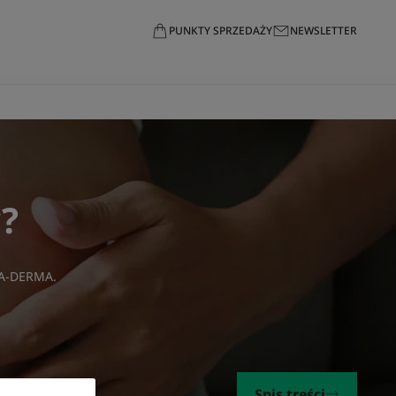
PUNKTY SPRZEDAŻY
NEWSLETTER
y?
i A-DERMA
.
Spis treści