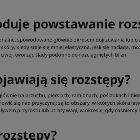
duje powstawanie roz
nalne, spowodowane głównie okresem dojrzewania lub ci
skóry. Kiedy staje się mniej elastyczna, jeśli się naciąga, 
ściwej, tworząc ślady podobne do rozciągniętych blizn.
jawiają się rozstępy?
łównie na brzuchu, piersiach, ramionach, pośladkach i biod
anowić się nad przyczyną: są to obszary, w których skóra łat
ływem przyrostu lub utraty wagi, w okresie, gdy rośniemy
rozstępy?