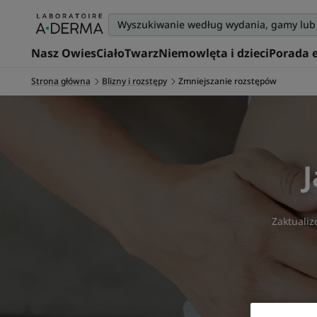
Nasz Owies
Ciało
Twarz
Niemowlęta i dzieci
Porada 
Strona główna
Blizny i rozstępy
Zmniejszanie rozstępów
J
Zaktuali