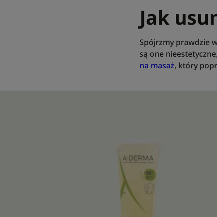
Jak usu
Spójrzmy prawdzie w o
są one nieestetyczne
na masaż
, który pop