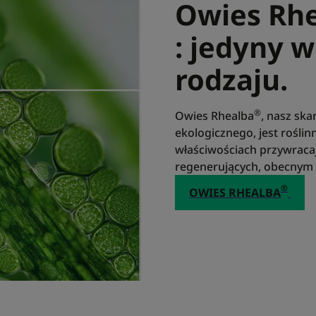
Owies Rh
: jedyny 
rodzaju.
®
Owies Rhealba
, nasz sk
ekologicznego, jest rośl
właściwościach przywraca
regenerujących, obecnym 
®
OWIES RHEALBA