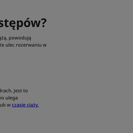
stępów?
ążą, powodują
może ulec rozerwaniu w
rach. Jest to
wo ulega
 lub w
czasie ciąży.