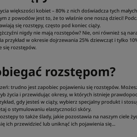
życia większości kobiet – 80% z nich doświadcza tych małyc
nym z powodów jest to, że to właśnie one noszą dzieci! Podc
wiają się rozstępy, często pod koniec ciąży.
ężczyźni nigdy nie mają rozstępów? Nie, oni również są nara
a przykład w okresie dojrzewania 25% dziewcząt i tylko 1
 się rozstępów.
obiegać rozstępom?
zeń: trudno jest zapobiec pojawieniu się rozstępów. Możesz
b życia i przewidując okresy, w których istnieje prawdopo
zykład, gdy jesteś w ciąży, wybierz specjalny produkt i stosu
taj o stymulowaniu elastyczności skóry.
ozstępy to także ślady, jakie pozostawia na naszym ciele życ
ię ich przewidzieć lub uniknąć ich pojawienia się...