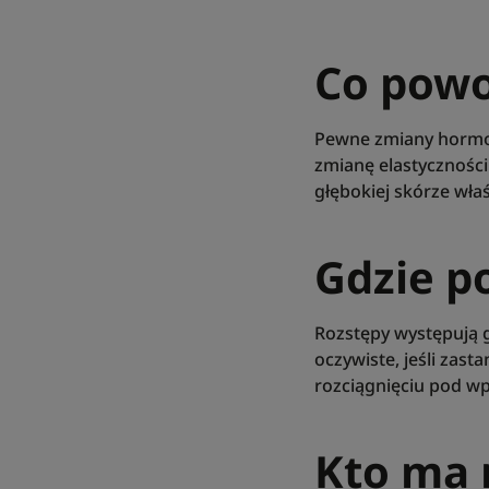
Co powo
Pewne zmiany hormo
zmianę elastyczności 
głębokiej skórze wła
Gdzie po
Rozstępy występują g
oczywiste, jeśli zast
rozciągnięciu pod wp
Kto ma 