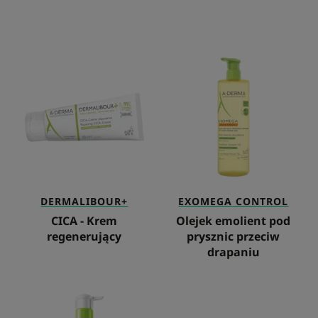
CICA
Olejek
-
emolient
Krem
pod
regenerujący
prysznic
przeciw
drapaniu
DERMALIBOUR+
EXOMEGA
CONTROL
CICA - Krem
Olejek emolient pod
regenerujący
prysznic przeciw
drapaniu
Odżywczy
krem