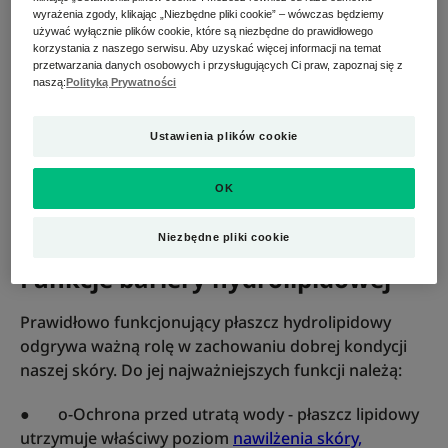
elementów:
wyrażenia zgody, klikając „Niezbędne pliki cookie” – wówczas będziemy
używać wyłącznie plików cookie, które są niezbędne do prawidłowego
korzystania z naszego serwisu. Aby uzyskać więcej informacji na temat
● lipidy (tłuszcze),
przetwarzania danych osobowych i przysługujących Ci praw, zapoznaj się z
naszą:
Polityką Prywatności
● naturalny czynnik nawilżający (NMF),
Ustawienia plików cookie
● sebum,
● pot.
OK
Niezbędne pliki cookie
Funkcje bariery hydrolipidowej
Prawidłowo funkcjonujący płaszcz hydrolipidowy
odgrywa ważną rolę w zachowaniu dobrej kondycji
naszej skóry. Do jej najważniejszych funkcji należą:
● o-Ochrona przed utratą wody - płaszcz lipidowy
utrzymuje właściwy poziom
nawilżenia skóry,