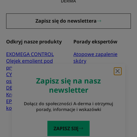
DERMA
Zapisz się do newslettera
Odkryj nasze produkty
Porady ekspertów
EXOMEGA CONTROL
Atopowe zapalenie
Olejek emolient pod
skóry
prysznic
Egzema kontaktowa
CYTELIUM Spray
Suchość skóry
Zapisz się na nasz
osuszający
DERMALIBOUR+ CICA-
newsletter
Krem regenerujący
EPITHELIALE A.H Krem
Dołącz do społeczności A-derma i otrzymuj
kojąco - regenerujący
porady, informacje i wskazówki
O marce A-DERMA
ZAPISZ SIĘ
Najczęściej zadawane pytania
Kontakt