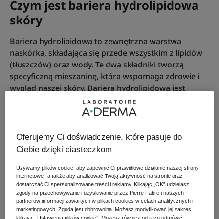
Czym jest bariera hydrolipidowa
skóry
Bariera hydrolipidowa to zewnętrzna warstwa
naskórka, składająca się przede wszystkim z lipidów
(tłuszczów) oraz wody. Te dwa składniki tworzą
specyficzną mieszaninę, która wspomaga zdrowie i
wygląd naszej skóry. Bariera hydrolipidowa jest
swego rodzaju płaszczem ochronnym, który chroni
naskórek przed negatywnym działaniem czynników
zewnętrznych, takich jak zanieczyszczenia,
promieniowanie UV czy ekstremalne temperatury.
Oferujemy Ci doświadczenie, które pasuje do
Dodatkowo warstwa ta zapobiega nadmiernej
Ciebie dzięki ciasteczkom
utracie wody z głębszych warstw skóry, regulując tym
samym jej poziom nawilżenia.
Używamy plików cookie, aby zapewnić Ci prawidłowe działanie naszej strony
internetowej, a także aby analizować Twoją aktywność na stronie oraz
dostarczać Ci spersonalizowane treści i reklamy. Klikając „OK” udzielasz
zgody na przechowywanie i uzyskiwanie przez Pierre Fabre i naszych
partnerów informacji zawartych w plikach cookies w celach analitycznych i
marketingowych. Zgoda jest dobrowolna. Możesz modyfikować jej zakres,
Bariera hydrolipidowa składa się z kilku
klikając „Ustawienia plików cookie”. Możesz również od razu odmówić