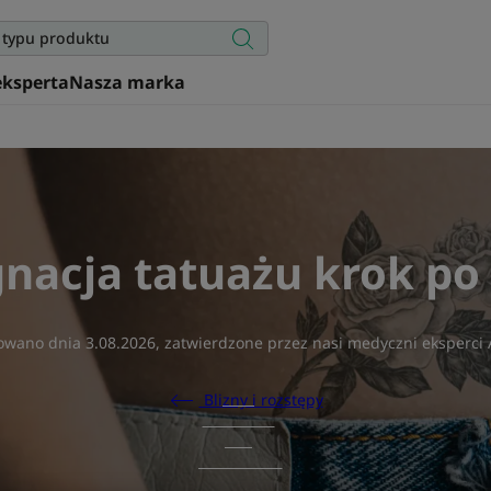
eksperta
Nasza marka
gnacja tatuażu krok po
zowano dnia
3.08.2026
, zatwierdzone przez
nasi medyczni eksperc
Blizny i rozstępy