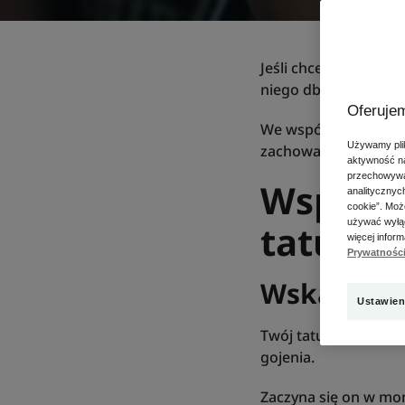
Jeśli chcesz, aby Twó
niego dbać.
Oferujem
We współpracy z tatt
Używamy plik
zachować go w idealn
aktywność na
przechowywan
Wspomag
analitycznyc
cookie”. Moż
używać wyłąc
tatuażu
więcej infor
Prywatnośc
Wskazówka 
Ustawien
Twój tatuażysta powie
gojenia.
Zaczyna się on w mom