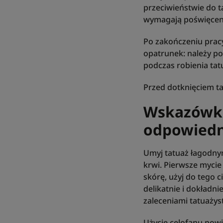
przeciwieństwie do t
wymagają poświęcenia
Po zakończeniu pracy
opatrunek: należy po
podczas robienia tat
Przed dotknięciem ta
Wskazówka
odpowiedn
Umyj tatuaż łagodnym
krwi. Pierwsze mycie
skórę, użyj do tego c
delikatnie i dokładn
zaleceniami tatuażys
Użycie celofanu pow