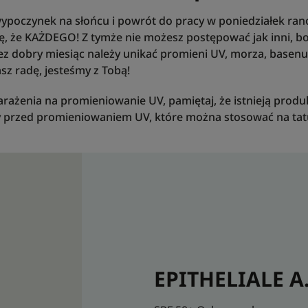
wypoczynek na słońcu i powrót do pracy w poniedziałek ran
ę, że KAŻDEGO! Z tymże nie możesz postępować jak inni, b
ez dobry miesiąc należy unikać promieni UV, morza, basenu i
asz radę, jesteśmy z Tobą!
 narażenia na promieniowanie UV, pamiętaj, że istnieją produ
ny przed promieniowaniem UV, które można stosować na ta
EPITHELIALE A