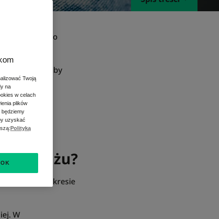
 aby właściwie o
zkom
d tatuażysty, aby
nalizować Twoją
dy na
ookies w celach
 się
ienia plików
s będziemy
Aby uzyskać
aszą:
Polityką
ię tatuażu?
OK
 działo się w okresie
iej. W