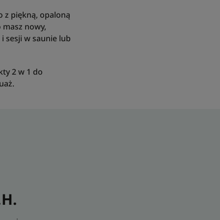
o z piękną, opaloną
o masz nowy,
 sesji w saunie lub
kty 2 w 1 do
tuaż.
.H.