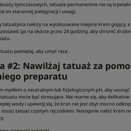
atuaży tymczasowych, tatuaże permanentne nie są trywialn
 im starannej pielęgnacji i uwagi.
 tatuażysta nałoży na wytatuowane miejsce krem gojący, a
zostawić go na skórze przez 24 godziny, aby chronić drobn
uażu.
tuażu pamiętaj, aby umyć ręce.
 #2: Nawilżaj tatuaż za pomo
iego preparatu
 mydłem o neutralnym lub fizjologicznym pH, aby usunąć p
 tatuażu może być stresujące. Nie martw się, aby delikatnie
iepłej wody i upewnij się, że kran nie jest zbyt mocno odkrę
ie osusz tatuaż czystym ręcznikiem. Następnie nałóż krem r
ty.
inno stanowić wyjątek!