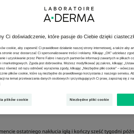
j tatuaż zachował swój pierwotny kolor i kształt, ważne jest,
y Ci doświadczenie, które pasuje do Ciebie dzięki ciastec
oome.com wyjaśniamy, jak dbać o tatuaż zaraz po wyjściu o
ów cookie, aby zapewnić Ci prawidłowe działanie naszej strony internetowej, a także aby a
ym stanie przez lata.
 stronie oraz dostarczać Ci spersonalizowane treści i reklamy. Klikając „OK” udzielasz zgo
ie i uzyskiwanie przez Pierre Fabre i naszych partnerów informacji zawartych w plikach c
anie procesu gojenia
h i marketingowych. Zgoda jest dobrowolna. Możesz modyfikować jej zakres, klikając „Ustaw
esz również od razu odmówić wyrażenia zgody, klikając „Niezbędne pliki cookie” – wówcza
znie plików cookie, które są niezbędne do prawidłowego korzystania z naszego serwisu. 
macji na temat przetwarzania danych osobowych i przysługujących Ci praw, zapoznaj się z n
i
#1: Jak długo trwa gojenie s
ia plików cookie
Niezbędne pliki cookie
 Ci, że ostateczny wygląd tatuażu zależy od tego, co będzie
encie ostatniego nakłucia igłą i kończy sześć tygodni późn