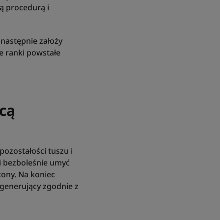
ą procedurą i
 następnie założy
e ranki powstałe
cą
ozostałości tuszu i
 i bezboleśnie umyć
cony. Na koniec
egenerujący zgodnie z