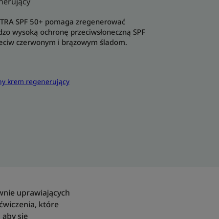
nerujący
LTRA SPF 50+ pomaga zregenerować
rdzo wysoką ochronę przeciwsłoneczną SPF
zeciw czerwonym i brązowym śladom.
ny krem regenerujący
wnie uprawiających
 ćwiczenia, które
 aby się