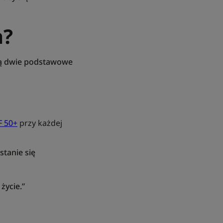
a?
eją dwie podstawowe
F 50+
przy każdej
stanie się
 życie.”