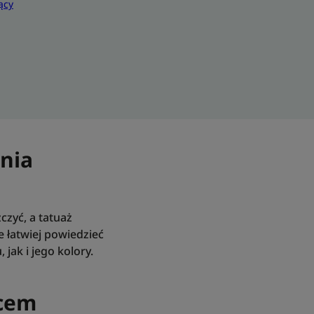
ący
nia
czyć, a tatuaż
 łatwiej powiedzieć
 jak i jego kolory.
ńcem