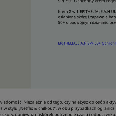
SPF 50+ Ochronny krem rege
Krem 2 w 1 EPITHELIALE A.H U
osłabioną skórę i zapewnia ba
50+ o podwójnym działaniu pr
EPITHELIALE A.H SPF 50+ Ochron
iadomość. Niezależnie od tego, czy należysz do osób akty
teś w stylu „Netflix & chill-out”, w obu przypadkach ogranicz
 skóry, ponieważ naskórek potrzebuje czasu i odpoczynku,