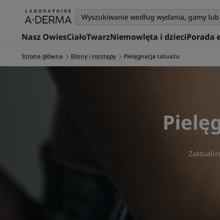
Nasz Owies
Ciało
Twarz
Niemowlęta i dzieci
Porada 
Strona główna
Blizny i rozstępy
Pielęgnacja tatuażu
Pielę
Zaktuali