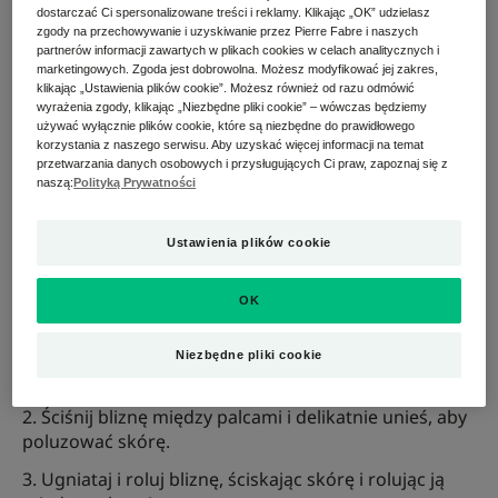
dostarczać Ci spersonalizowane treści i reklamy. Klikając „OK” udzielasz
zmniejsza odczucie bólu i zapewnia dobre
zgody na przechowywanie i uzyskiwanie przez Pierre Fabre i naszych
samopoczucie. Masowanie
blizny sprawia, że staje się
partnerów informacji zawartych w plikach cookies w celach analitycznych i
ona mniej widoczna.
marketingowych. Zgoda jest dobrowolna. Możesz modyfikować jej zakres,
klikając „Ustawienia plików cookie”. Możesz również od razu odmówić
wyrażenia zgody, klikając „Niezbędne pliki cookie” – wówczas będziemy
używać wyłącznie plików cookie, które są niezbędne do prawidłowego
korzystania z naszego serwisu. Aby uzyskać więcej informacji na temat
Jak masować bliznę?
przetwarzania danych osobowych i przysługujących Ci praw, zapoznaj się z
naszą:
Polityką Prywatności
Gotowi do masażu? Nic prostszego, w mniej niż dwie
Ustawienia plików cookie
minuty staniesz się prawdziwym ekspertem i
ekspertką w dziedzinie masażu blizn:
OK
Nałóż wybrany produkt pielęgnacyjny na bliznę i
masuj obszar kolistymi ruchami, uciskając palcami
Niezbędne pliki cookie
wskazującymi i środkowymi.
Ściśnij bliznę między palcami i delikatnie unieś, aby
poluzować skórę.
Ugniataj i roluj bliznę, ściskając skórę i rolując ją