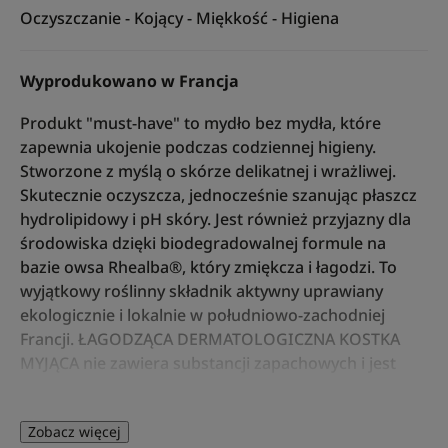
Oczyszczanie - Kojący - Miękkość - Higiena
Wyprodukowano w Francja
Produkt "must-have" to mydło bez mydła, które
zapewnia ukojenie podczas codziennej higieny.
Stworzone z myślą o skórze delikatnej i wrażliwej.
Skutecznie oczyszcza, jednocześnie szanując płaszcz
hydrolipidowy i pH skóry. Jest również przyjazny dla
środowiska dzięki biodegradowalnej formule na
bazie owsa Rhealba®, który zmiękcza i łagodzi. To
wyjątkowy roślinny składnik aktywny uprawiany
ekologicznie i lokalnie w południowo-zachodniej
Francji. ŁAGODZĄCA DERMATOLOGICZNA KOSTKA
MYJĄCA nie zawiera substancji zapachowych i jest
odpowiednia dla całej rodziny. Informacja dla wegan:
brak składników pochodzenia zwierzęcego.
Zobacz więcej