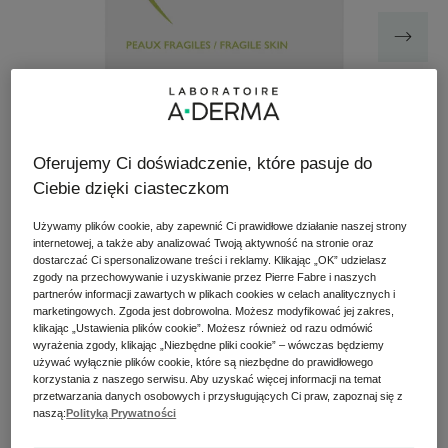
Oferujemy Ci doświadczenie, które pasuje do
Ciebie dzięki ciasteczkom
Używamy plików cookie, aby zapewnić Ci prawidłowe działanie naszej strony
internetowej, a także aby analizować Twoją aktywność na stronie oraz
dostarczać Ci spersonalizowane treści i reklamy. Klikając „OK” udzielasz
Dermatologiczna kostka myjąca do skóry wrażliwej
zgody na przechowywanie i uzyskiwanie przez Pierre Fabre i naszych
delikatnie oczyszcza, koi i zmiękcza skórę u 94%*
partnerów informacji zawartych w plikach cookies w celach analitycznych i
marketingowych. Zgoda jest dobrowolna. Możesz modyfikować jej zakres,
badanych.
klikając „Ustawienia plików cookie”. Możesz również od razu odmówić
wyrażenia zgody, klikając „Niezbędne pliki cookie” – wówczas będziemy
używać wyłącznie plików cookie, które są niezbędne do prawidłowego
Produkt do mycia w kostce dla delikatnej skóry całej
korzystania z naszego serwisu. Aby uzyskać więcej informacji na temat
przetwarzania danych osobowych i przysługujących Ci praw, zapoznaj się z
rodziny. Nie zawiera mydła i substancji zapachowych.
naszą:
Polityką Prywatności