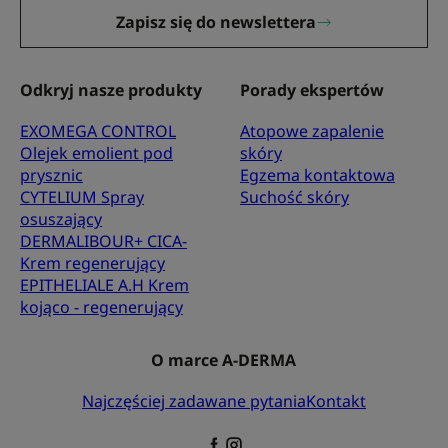
Zapisz się do newslettera
Odkryj nasze produkty
Porady ekspertów
EXOMEGA CONTROL
Atopowe zapalenie
Olejek emolient pod
skóry
prysznic
Egzema kontaktowa
CYTELIUM Spray
Suchość skóry
osuszający
DERMALIBOUR+ CICA-
Krem regenerujący
EPITHELIALE A.H Krem
kojąco - regenerujący
O marce A-DERMA
Najczęściej zadawane pytania
Kontakt