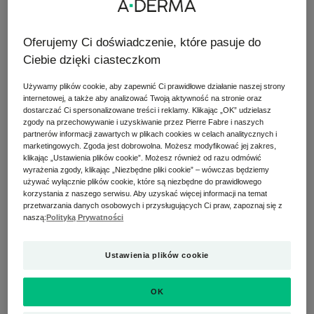
łuszczyca:
jak je odróżnić?
Oferujemy Ci doświadczenie, które pasuje do
Egzema kontaktowa
i łuszczyca są do siebie
Ciebie dzięki ciasteczkom
podobne: na pierwszy rzut oka te same objawy, ten
Używamy plików cookie, aby zapewnić Ci prawidłowe działanie naszej strony
sam „niezaraźliwy” charakter... Jak więc można je
internetowej, a także aby analizować Twoją aktywność na stronie oraz
odróżnić? Jeśli jest to wyprysk kontaktowy, widoczne
dostarczać Ci spersonalizowane treści i reklamy. Klikając „OK” udzielasz
zgody na przechowywanie i uzyskiwanie przez Pierre Fabre i naszych
będą rozproszone czerwone plamy z małymi
partnerów informacji zawartych w plikach cookies w celach analitycznych i
pęcherzykami i sączeniem. Jeśli jest to łuszczyca,
marketingowych. Zgoda jest dobrowolna. Możesz modyfikować jej zakres,
klikając „Ustawienia plików cookie”. Możesz również od razu odmówić
czerwone plamy będą wyraźnie odgraniczone, grube
wyrażenia zgody, klikając „Niezbędne pliki cookie” – wówczas będziemy
i pokryte łuskami (białymi płatkami na powierzchni
używać wyłącznie plików cookie, które są niezbędne do prawidłowego
skóry) i znajdować się będą na dolnej części pleców,
korzystania z naszego serwisu. Aby uzyskać więcej informacji na temat
przetwarzania danych osobowych i przysługujących Ci praw, zapoznaj się z
skórze głowy, łokciach i kolanach. Łuszczyca może
naszą:
Polityką Prywatności
również dotyczyć paznokci i stawów.
Ustawienia plików cookie
OK