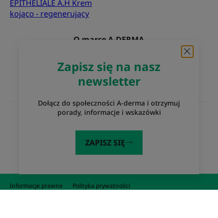
EPITHELIALE A.H Krem
kojąco - regenerujący
O marce A-DERMA
Najczęściej zadawane pytania
Kontakt
Zapisz się na nasz
newsletter
Dołącz do społeczności A-derma i otrzymuj
porady, informacje i wskazówki
Witryny internetowe Grupy Pierre Fabre
Eczema Foundation
Laboratoria Pierre Fabre
ZAPISZ SIĘ
Dermaweb
Informacje prawne
Polityka prywatności
Ustawienia plików cookie
© 2026 A-DERMA