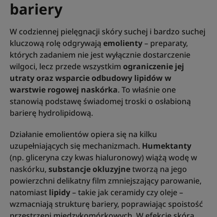
bariery
W codziennej pielęgnacji skóry suchej i bardzo suchej
kluczową rolę odgrywają
emolienty
– preparaty,
których zadaniem nie jest wyłącznie dostarczenie
wilgoci, lecz przede wszystkim
ograniczenie jej
utraty oraz wsparcie odbudowy lipidów w
warstwie rogowej naskórka
. To właśnie one
stanowią podstawę świadomej troski o osłabioną
barierę hydrolipidową.
Działanie emolientów opiera się na kilku
uzupełniających się mechanizmach.
Humektanty
(np. gliceryna czy kwas hialuronowy) wiążą wodę w
naskórku,
substancje okluzyjne
tworzą na jego
powierzchni delikatny film zmniejszający parowanie,
natomiast
lipidy
– takie jak ceramidy czy oleje –
wzmacniają strukturę bariery, poprawiając spoistość
przestrzeni międzykomórkowych. W efekcie skóra