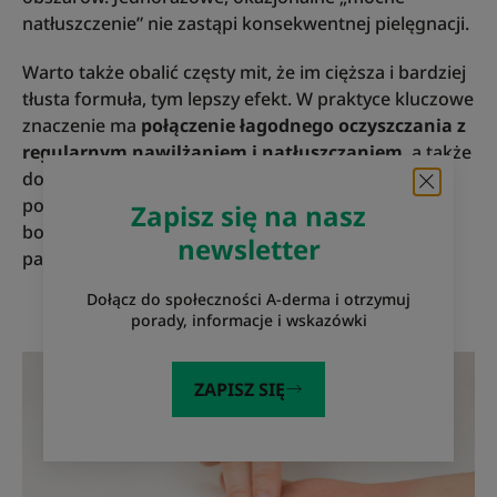
natłuszczenie” nie zastąpi konsekwentnej pielęgnacji.
Warto także obalić częsty mit, że im cięższa i bardziej
tłusta formuła, tym lepszy efekt. W praktyce kluczowe
znaczenie ma
połączenie łagodnego oczyszczania z
regularnym nawilżaniem i natłuszczaniem
, a także
dobór konsystencji do aktualnych potrzeb skóry i
pory dnia – lżejszych preparatów na dzień i
Zapisz się na nasz
bogatszych na noc lub na szczególnie przesuszone
newsletter
partie.
Dołącz do społeczności A-derma i otrzymuj
porady, informacje i wskazówki
ZAPISZ SIĘ