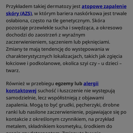
Przykładem takiej dermatozy jest
atopowe zapalenie
skóry (AZS)
, w którym bariera naskórkowa jest trwale
osłabiona, często na tle genetycznym. Skóra
pozostaje przewlekle sucha i swędząca, a okresowo
dochodzi do zaostrzeń z wyraźnym
zaczerwienieniem, sączeniem lub pęknięciami.
Zmiany te mają tendencję do występowania w
charakterystycznych lokalizacjach, takich jak zgięcia
łokciowe i podkolanowe, okolica szyi czy – u dzieci –
twarz.
Również w przebiegu
egzemy lub
alergii
kontaktowej
suchość i łuszczenie nie występują
samodzielnie, lecz współistnieją z objawami
zapalenia. Mogą to być grudki, pęcherzyki, drobne
ranki lub nasilone zaczerwienienie, pojawiające się po
kontakcie z określonym czynnikiem, na przykład
metalem, składnikiem kosmetyku, środkiem do