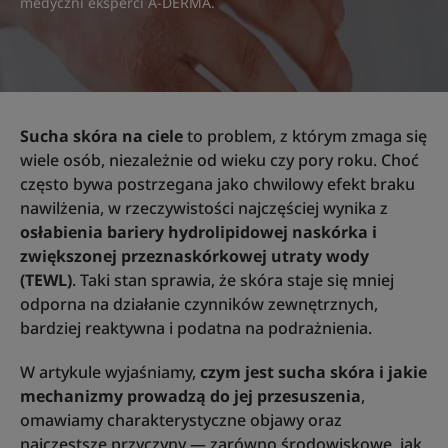
medyczni eksperci A-DERMA
.
Sucha skóra na ciele
to problem, z którym zmaga się
wiele osób, niezależnie od wieku czy pory roku. Choć
często bywa postrzegana jako chwilowy efekt braku
nawilżenia, w rzeczywistości najczęściej wynika z
osłabienia bariery hydrolipidowej naskórka i
zwiększonej przeznaskórkowej utraty wody
(TEWL)
. Taki stan sprawia, że skóra staje się mniej
odporna na działanie czynników zewnętrznych,
bardziej reaktywna i podatna na podrażnienia.
W artykule wyjaśniamy,
czym jest sucha skóra i jakie
mechanizmy prowadzą do jej przesuszenia
,
omawiamy charakterystyczne objawy oraz
najczęstsze przyczyny — zarówno środowiskowe, jak