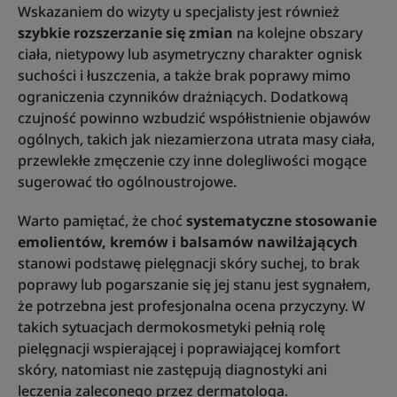
Wskazaniem do wizyty u specjalisty jest również
szybkie rozszerzanie się zmian
na kolejne obszary
ciała, nietypowy lub asymetryczny charakter ognisk
suchości i łuszczenia, a także brak poprawy mimo
ograniczenia czynników drażniących. Dodatkową
czujność powinno wzbudzić współistnienie objawów
ogólnych, takich jak niezamierzona utrata masy ciała,
przewlekłe zmęczenie czy inne dolegliwości mogące
sugerować tło ogólnoustrojowe.
Warto pamiętać, że choć
systematyczne stosowanie
emolientów, kremów i balsamów nawilżających
stanowi podstawę pielęgnacji skóry suchej, to brak
poprawy lub pogarszanie się jej stanu jest sygnałem,
że potrzebna jest profesjonalna ocena przyczyny. W
takich sytuacjach dermokosmetyki pełnią rolę
pielęgnacji wspierającej i poprawiającej komfort
skóry, natomiast nie zastępują diagnostyki ani
leczenia zaleconego przez dermatologa.