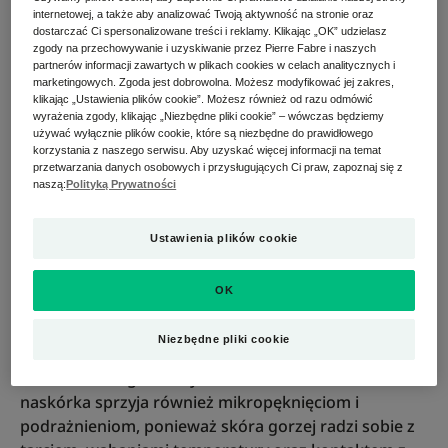
utrzymaniu odpowiedniego nawilżenia skóry oraz w
internetowej, a także aby analizować Twoją aktywność na stronie oraz
ochronie jej przed czynnikami zewnętrznymi.
dostarczać Ci spersonalizowane treści i reklamy. Klikając „OK” udzielasz
zgody na przechowywanie i uzyskiwanie przez Pierre Fabre i naszych
partnerów informacji zawartych w plikach cookies w celach analitycznych i
W prawidłowo funkcjonującej skórze komórki
marketingowych. Zgoda jest dobrowolna. Możesz modyfikować jej zakres,
naskórka tworzą zwartą strukturę, a lipidy działają
klikając „Ustawienia plików cookie”. Możesz również od razu odmówić
jak spoiwo, które ogranicza
przeznaskórkową
wyrażenia zgody, klikając „Niezbędne pliki cookie” – wówczas będziemy
używać wyłącznie plików cookie, które są niezbędne do prawidłowego
utratę wody (TEWL)
i wzmacnia barierę ochronną.
korzystania z naszego serwisu. Aby uzyskać więcej informacji na temat
Gdy ilość lipidów i wody ulega zmniejszeniu, skóra
przetwarzania danych osobowych i przysługujących Ci praw, zapoznaj się z
naszą:
Polityką Prywatności
szybciej traci wilgoć i staje się bardziej podatna na
działanie zimna, wiatru, suchego powietrza czy
detergentów.
Ustawienia plików cookie
Zaburzona bariera hydrolipidowa sprawia, że
OK
suchość skóry objawia się nie tylko uczuciem
ściągnięcia, ale także
szorstkością
, pieczeniem czy
Niezbędne pliki cookie
uczuciem swędzenia,
często nasilającymi się po kąpieli
lub w sezonie grzewczym. Osłabiona ochrona
naskórka sprzyja również mikropęknięciom i
podrażnieniom, ponieważ skóra gorzej radzi sobie z