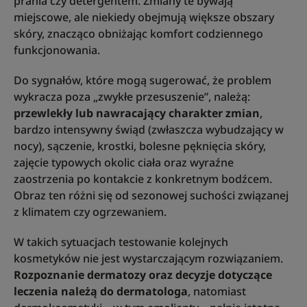
prania czy detergentem. Zmiany te bywają
miejscowe, ale niekiedy obejmują większe obszary
skóry, znacząco obniżając komfort codziennego
funkcjonowania.
Do sygnałów, które mogą sugerować, że problem
wykracza poza „zwykłe przesuszenie”, należą:
przewlekły lub nawracający charakter zmian
,
bardzo intensywny świąd (zwłaszcza wybudzający w
nocy), sączenie, krostki, bolesne pęknięcia skóry,
zajęcie typowych okolic ciała oraz wyraźne
zaostrzenia po kontakcie z konkretnym bodźcem.
Obraz ten różni się od sezonowej suchości związanej
z klimatem czy ogrzewaniem.
W takich sytuacjach testowanie kolejnych
kosmetyków nie jest wystarczającym rozwiązaniem.
Rozpoznanie dermatozy oraz decyzje dotyczące
leczenia należą do dermatologa
, natomiast