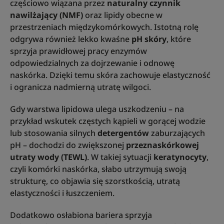
częściowo wiązana przez
naturalny czynnik
nawilżający (NMF)
oraz lipidy obecne w
przestrzeniach międzykomórkowych. Istotną rolę
odgrywa również lekko kwaśne
pH skóry
, które
sprzyja prawidłowej pracy enzymów
odpowiedzialnych za dojrzewanie i odnowę
naskórka. Dzięki temu skóra zachowuje elastyczność
i ogranicza nadmierną utratę wilgoci.
Gdy warstwa lipidowa ulega uszkodzeniu – na
przykład wskutek częstych kąpieli w gorącej wodzie
lub stosowania silnych
detergentów
zaburzających
pH – dochodzi do zwiększonej
przeznaskórkowej
utraty wody (TEWL)
. W takiej sytuacji
keratynocyty
,
czyli komórki naskórka, słabo utrzymują swoją
strukturę, co objawia się szorstkością, utratą
elastyczności i łuszczeniem.
Dodatkowo osłabiona bariera sprzyja