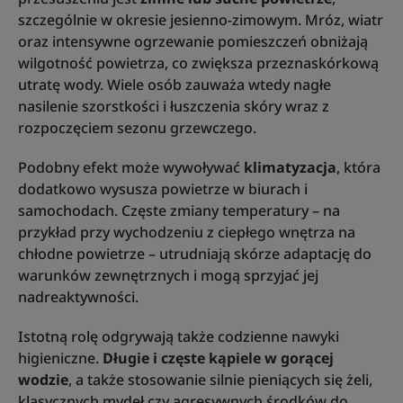
szczególnie w okresie jesienno‑zimowym. Mróz, wiatr
oraz intensywne ogrzewanie pomieszczeń obniżają
wilgotność powietrza, co zwiększa przeznaskórkową
utratę wody. Wiele osób zauważa wtedy nagłe
nasilenie szorstkości i łuszczenia skóry wraz z
rozpoczęciem sezonu grzewczego.
Podobny efekt może wywoływać
klimatyzacja
, która
dodatkowo wysusza powietrze w biurach i
samochodach. Częste zmiany temperatury – na
przykład przy wychodzeniu z ciepłego wnętrza na
chłodne powietrze – utrudniają skórze adaptację do
warunków zewnętrznych i mogą sprzyjać jej
nadreaktywności.
Istotną rolę odgrywają także codzienne nawyki
higieniczne.
Długie i częste kąpiele w gorącej
wodzie
, a także stosowanie silnie pieniących się żeli,
klasycznych mydeł czy agresywnych środków do