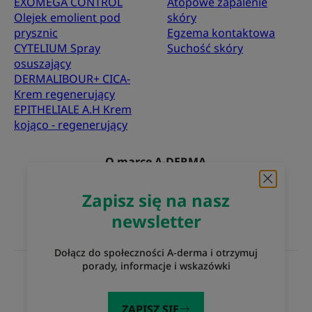
EXOMEGA CONTROL
Atopowe zapalenie
Olejek emolient pod
skóry
prysznic
Egzema kontaktowa
CYTELIUM Spray
Suchość skóry
osuszający
DERMALIBOUR+ CICA-
Krem regenerujący
EPITHELIALE A.H Krem
kojąco - regenerujący
O marce A-DERMA
Najczęściej zadawane pytania
Kontakt
Zapisz się na nasz
newsletter
Dołącz do społeczności A-derma i otrzymuj
porady, informacje i wskazówki
Witryny internetowe Grupy Pierre Fabre
Eczema Foundation
Laboratoria Pierre Fabre
ZAPISZ SIĘ