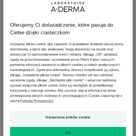
Jakie są główne przyczyny
kontaktowego zapalenia skóry?
Oferujemy Ci doświadczenie, które pasuje do
Ciebie dzięki ciasteczkom
Egzema kontaktowa to stan zapalny, który następuje
po zetknięciu skóry z alergenem. Po postawieniu
Używamy plików cookie, aby zapewnić Ci prawidłowe działanie naszej strony
diagnozy (a także wykluczeniu egzemy atopowej,
internetowej, a także aby analizować Twoją aktywność na stronie oraz
która jest zupełnie innym rodzajem egzemy, jako
dostarczać Ci spersonalizowane treści i reklamy. Klikając „OK” udzielasz
zgody na przechowywanie i uzyskiwanie przez Pierre Fabre i naszych
przyczyny objawów), należy zidentyfikować czynnik
partnerów informacji zawartych w plikach cookies w celach analitycznych i
wywołujący chorobę. Czy Ty lub Twoje dziecko
marketingowych. Zgoda jest dobrowolna. Możesz modyfikować jej zakres,
klikając „Ustawienia plików cookie”. Możesz również od razu odmówić
używaliście w ostatnim czasie nowego lakieru do
wyrażenia zgody, klikając „Niezbędne pliki cookie” – wówczas będziemy
paznokci, perfum lub założyliście nowe ubranie? A
używać wyłącznie plików cookie, które są niezbędne do prawidłowego
może dotykaliście farby lub oleju przemysłowego? W
korzystania z naszego serwisu. Aby uzyskać więcej informacji na temat
przetwarzania danych osobowych i przysługujących Ci praw, zapoznaj się z
przypadku wystąpienia egzemy kontaktowej dobrze
naszą:
Polityką Prywatności
jest sporządzić listę ostatnio używanych produktów i
sprawdzić, czy w składzie nie znajdują się ewentualne
Ustawienia plików cookie
alergeny. Warto wspomnieć także o materiałach,
które mogą powodować reakcje alergiczne jak,
OK
chociażby metale, tworzywa sztuczne, włókno