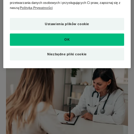
Czytaj więcej
przetwarzania danych osobowych i przysługujących Ci praw, zapoznaj się z
naszą:
Polityką Prywatności
Ustawienia plików cookie
OK
Niezbędne pliki cookie