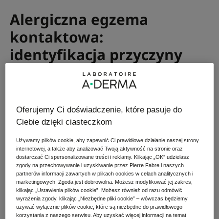
Alergiczna egzema
kontaktowa:
identyfikacja przyczyny
Najlepszym sposobem na złagodzenie objawów
choroby jest wyeliminowanie wszelkiego kontaktu z
alergenem. Jednak nie zawsze łatwo jest go
Oferujemy Ci doświadczenie, które pasuje do
zidentyfikować... Najczęstszą przyczyną są
Ciebie dzięki ciasteczkom
detergenty, rozpuszczalniki, mydła i perfumy,
barwniki, niektóre metale lub produkty
Używamy plików cookie, aby zapewnić Ci prawidłowe działanie naszej strony
spożywcze. Już z samej tej listy wynika, że znalezienie
internetowej, a także aby analizować Twoją aktywność na stronie oraz
dostarczać Ci spersonalizowane treści i reklamy. Klikając „OK” udzielasz
winowajcy może być trudne. W takim przypadku
zgody na przechowywanie i uzyskiwanie przez Pierre Fabre i naszych
należy skonsultować się z lekarzem, który pomoże
partnerów informacji zawartych w plikach cookies w celach analitycznych i
zbadać sprawę, zadając pytania dotyczące Twojej
marketingowych. Zgoda jest dobrowolna. Możesz modyfikować jej zakres,
klikając „Ustawienia plików cookie”. Możesz również od razu odmówić
codziennej i zawodowej aktywności.
wyrażenia zgody, klikając „Niezbędne pliki cookie” – wówczas będziemy
używać wyłącznie plików cookie, które są niezbędne do prawidłowego
korzystania z naszego serwisu. Aby uzyskać więcej informacji na temat