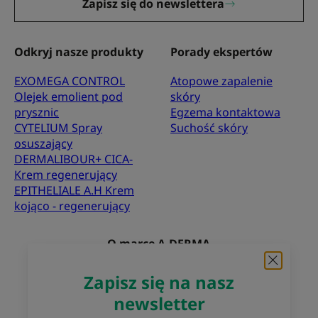
Zapisz się do newslettera
Odkryj nasze produkty
Porady ekspertów
EXOMEGA CONTROL
Atopowe zapalenie
Olejek emolient pod
skóry
prysznic
Egzema kontaktowa
CYTELIUM Spray
Suchość skóry
osuszający
DERMALIBOUR+ CICA-
Krem regenerujący
EPITHELIALE A.H Krem
kojąco - regenerujący
O marce A-DERMA
Najczęściej zadawane pytania
Kontakt
Zapisz się na nasz
newsletter