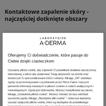
Kontaktowe zapalenie skóry -
najczęściej dotknięte obszary
Twarz - płatki uszu, powieki, wargi - wówczas
mówimy o wyprysku kontaktowym twarzy
Niektóre części ciała - pachy, szyja, klatka
Oferujemy Ci doświadczenie, które pasuje do
piersiowa, nogi i stopy.
Ciebie dzięki ciasteczkom
Używamy plików cookie, aby zapewnić Ci prawidłowe działanie naszej strony
Ręce stanowią pierwszą linię obrony w sytuacji,
internetowej, a także aby analizować Twoją aktywność na stronie oraz
gdy mamy do czynienia z substancjami
dostarczać Ci spersonalizowane treści i reklamy. Klikając „OK” udzielasz
alergizującymi.
zgody na przechowywanie i uzyskiwanie przez Pierre Fabre i naszych
partnerów informacji zawartych w plikach cookies w celach analitycznych i
marketingowych. Zgoda jest dobrowolna. Możesz modyfikować jej zakres,
klikając „Ustawienia plików cookie”. Możesz również od razu odmówić
Skóra głowy (ze względu na charakterystyczną
wyrażenia zgody, klikając „Niezbędne pliki cookie” – wówczas będziemy
obecność małych pęcherzyków wypełnionych
używać wyłącznie plików cookie, które są niezbędne do prawidłowego