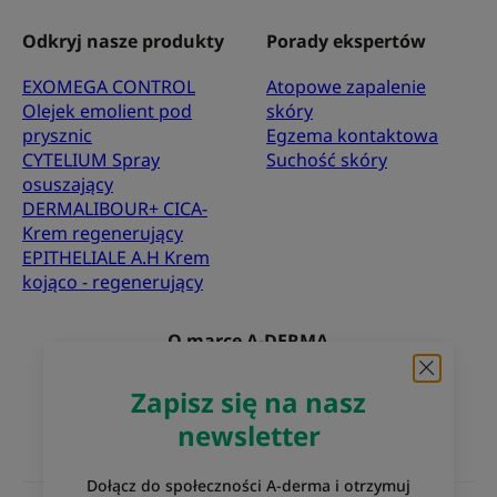
Odkryj nasze produkty
Porady ekspertów
EXOMEGA CONTROL
Atopowe zapalenie
Olejek emolient pod
skóry
prysznic
Egzema kontaktowa
CYTELIUM Spray
Suchość skóry
osuszający
DERMALIBOUR+ CICA-
Krem regenerujący
EPITHELIALE A.H Krem
kojąco - regenerujący
O marce A-DERMA
Najczęściej zadawane pytania
Kontakt
Zapisz się na nasz
newsletter
Dołącz do społeczności A-derma i otrzymuj