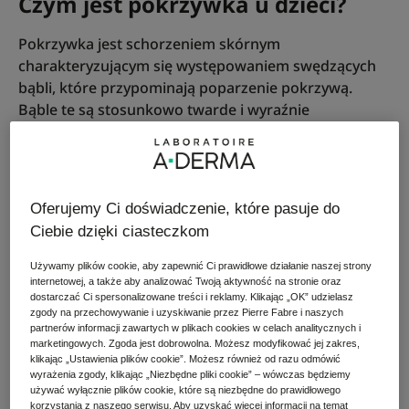
Czym jest pokrzywka u dzieci?
Pokrzywka jest schorzeniem skórnym
charakteryzującym się występowaniem swędzących
bąbli, które przypominają poparzenie pokrzywą.
Bąble te są stosunkowo twarde i wyraźnie
odgraniczone od zdrowej skóry. Szybko ustępują,
zazwyczaj w ciągu 24 godzin. Wielkość bąbli waha się
od kilku milimetrów do kilku centymetrów. Mogą
pojawiać się na różnych częściach ciała. Nazwa
Oferujemy Ci doświadczenie, które pasuje do
choroby pochodzi właśnie od wyglądu zmian
Ciebie dzięki ciasteczkom
skórnych, które przypominają poparzenie przez
pokrzywę.
Używamy plików cookie, aby zapewnić Ci prawidłowe działanie naszej strony
internetowej, a także aby analizować Twoją aktywność na stronie oraz
dostarczać Ci spersonalizowane treści i reklamy. Klikając „OK” udzielasz
Wyróżnia się dwa główne typy pokrzywki u dzieci:
zgody na przechowywanie i uzyskiwanie przez Pierre Fabre i naszych
ostrą oraz przewlekłą. Pokrzywka może występować
partnerów informacji zawartych w plikach cookies w celach analitycznych i
w formie ostrej, gdy zmiany skórne pojawiają się i
marketingowych. Zgoda jest dobrowolna. Możesz modyfikować jej zakres,
klikając „Ustawienia plików cookie”. Możesz również od razu odmówić
zanikają w okresie do 6 tygodni, oraz przewlekłej, gdy
wyrażenia zgody, klikając „Niezbędne pliki cookie” – wówczas będziemy
objawy utrzymują się dłużej niż 6 tygodni. W
używać wyłącznie plików cookie, które są niezbędne do prawidłowego
korzystania z naszego serwisu. Aby uzyskać więcej informacji na temat