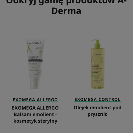
Derma
EXOMEGA
Olejek
ALLERGO
emolient
Balsam
pod
emolient
prysznic
-
kosmetyk
sterylny
EXOMEGA
CONTROL
EXOMEGA
ALLERGO
Olejek emolient pod
EXOMEGA ALLERGO
prysznic
Balsam emolient -
kosmetyk sterylny