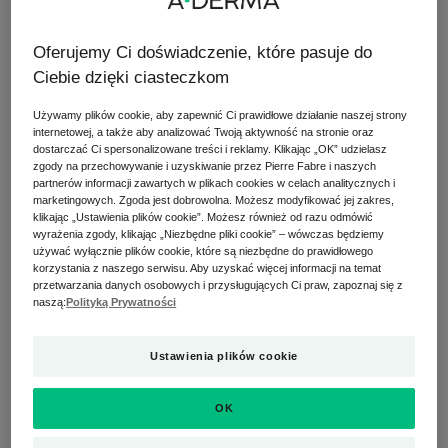
Co należy zrobić, gdy pewnego dnia skóra napotyka
problem, jakim są znienawidzone wypryski, które
Oferujemy Ci doświadczenie, które pasuje do
dostrzec można na policzkach, podbródku, wzdłuż
Ciebie dzięki ciasteczkom
linii żuchwy i na szyi? Nie zapominajmy, że skóra
Używamy plików cookie, aby zapewnić Ci prawidłowe działanie naszej strony
trądzikowa u kobiet charakteryzuje się
internetowej, a także aby analizować Twoją aktywność na stronie oraz
występowaniem zaskórników, czerwonych plamek i
dostarczać Ci spersonalizowane treści i reklamy. Klikając „OK” udzielasz
zgody na przechowywanie i uzyskiwanie przez Pierre Fabre i naszych
mikrocyst. Co więcej, niedoskonałości te mają
partnerów informacji zawartych w plikach cookies w celach analitycznych i
tendencję do silniejszego odznaczania się na skórze,
marketingowych. Zgoda jest dobrowolna. Możesz modyfikować jej zakres,
ponieważ z biegiem lat ma mniejszą zdolność do
klikając „Ustawienia plików cookie”. Możesz również od razu odmówić
wyrażenia zgody, klikając „Niezbędne pliki cookie” – wówczas będziemy
regeneracji.
używać wyłącznie plików cookie, które są niezbędne do prawidłowego
korzystania z naszego serwisu. Aby uzyskać więcej informacji na temat
przetwarzania danych osobowych i przysługujących Ci praw, zapoznaj się z
Białe wypryski, zwane pryszczami, mogą również
naszą:
Polityką Prywatności
przeobrazić się w nieestetyczne ślady, jeśli nie
powstrzymasz się przed ich wyciskaniem. Drobne
Ustawienia plików cookie
znamiona mogą w mniejszym lub większym stopniu
wywoływać niepokój i uczucie dyskomfortu u
OK
niektórych osób. Nie jesteś sama: problem ten
dotyczy prawie jednej na cztery kobiety.