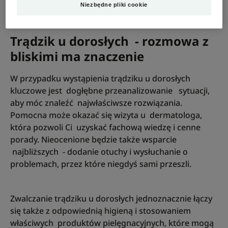
Niezbędne pliki cookie
Trądzik u dorosłych - rozmowa z
bliskimi ma znaczenie
W przypadku wystąpienia trądziku u dorosłych
kluczowe jest dogłębne przeanalizowanie sytuacji,
aby móc znaleźć najwłaściwsze rozwiązania.
Pomocna może okazać się wizyta u dermatologa,
która pozwoli Ci uzyskać fachową wiedzę i cenne
porady. Nieocenione będzie także wsparcie
najbliższych - dodanie otuchy i wysłuchanie o
problemach, przez które niegdyś sami przeszli.
Zwalczanie trądziku u dorosłych jednoznacznie łączy
się także z odpowiednią higieną i stosowaniem
właściwych produktów pielęgnacyjnych, które mogą