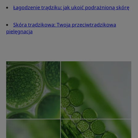
Łagodzenie trądziku: jak ukoić podrażnioną skórę
Skóra trądzikowa: Twoja przeciwtrądzikowa
pielęgnacja