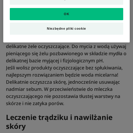
Pierwszą rzeczą, którą należy zrobić, jest prawidłowe
OK
oczyszczanie skóry rano i wieczorem. Zapomnij o
produktach oczyszczających, które uszkadzają
Niezbędne pliki cookie
naskórek - zamiast tego stosuj łagodne preparaty
dla skóry trądzikowej, takie jak wody micelarne lub
delikatne żele oczyszczające. Do mycia z wodą używaj
pieniącego się żelu pozbawionego w składzie mydła o
delikatnej bazie myjącej i fizjologicznym pH.
Jeśli wolisz produkty oczyszczające bez spłukiwania,
najlepszym rozwiązaniem będzie woda micelarna!
Delikatnie oczyszcza skórę, jednocześnie usuwając
nadmiar sebum. W przeciwieństwie do mleczka
oczyszczającego nie pozostawia tłustej warstwy na
skórze i nie zatyka porów.
Leczenie trądziku i nawilżanie
skóry