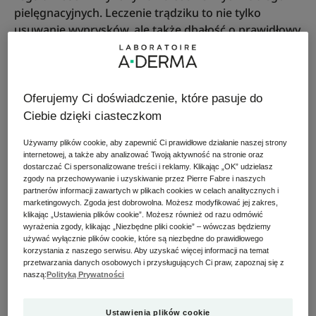
pielęgnacyjnych. Leczenie trądziku to nie tylko
usuwanie wyprysków, ale także dbałość o prawidłowy
przebieg leczenia.
W poniższym artykule przedstawiamy niektóre z
najważniejszych elementów.
Oferujemy Ci doświadczenie, które pasuje do
Ciebie dzięki ciasteczkom
Używamy plików cookie, aby zapewnić Ci prawidłowe działanie naszej strony
Prosta i naturalna
internetowej, a także aby analizować Twoją aktywność na stronie oraz
dostarczać Ci spersonalizowane treści i reklamy. Klikając „OK” udzielasz
pielęgnacja
zgody na przechowywanie i uzyskiwanie przez Pierre Fabre i naszych
partnerów informacji zawartych w plikach cookies w celach analitycznych i
przeciwtrądzikowa
marketingowych. Zgoda jest dobrowolna. Możesz modyfikować jej zakres,
klikając „Ustawienia plików cookie”. Możesz również od razu odmówić
wyrażenia zgody, klikając „Niezbędne pliki cookie” – wówczas będziemy
używać wyłącznie plików cookie, które są niezbędne do prawidłowego
Aby skutecznie walczyć z trądzikiem, musisz podjąć
korzystania z naszego serwisu. Aby uzyskać więcej informacji na temat
kilka prostych kroków, pamiętając oczywiście o
przetwarzania danych osobowych i przysługujących Ci praw, zapoznaj się z
systematyczności.
naszą:
Polityką Prywatności
Oczyszczaj skórę
Ustawienia plików cookie