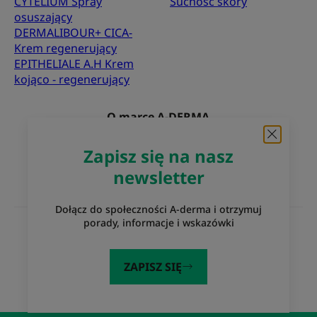
CYTELIUM Spray
Suchość skóry
osuszający
DERMALIBOUR+ CICA-
Krem regenerujący
EPITHELIALE A.H Krem
kojąco - regenerujący
O marce A-DERMA
Najczęściej zadawane pytania
Kontakt
Zapisz się na nasz
newsletter
Dołącz do społeczności A-derma i otrzymuj
porady, informacje i wskazówki
Witryny internetowe Grupy Pierre Fabre
Eczema Foundation
Laboratoria Pierre Fabre
ZAPISZ SIĘ
Dermaweb